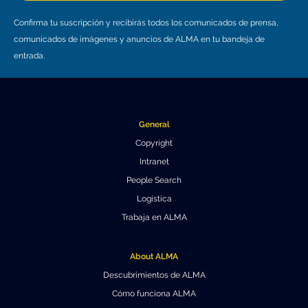
Educación y Divulgación
Programa
Confirma tu suscripción y recibirás todos los comunicados de prensa,
Slack de conferencia
comunicados de imágenes y anuncios de ALMA en tu bandeja de
entrada.
Información para expositores
Grabaciones
Logística de carteles
General
Copyright
Eventos
Intranet
People Search
Personas
Logística
Expositores
Información de viaje / logística
Trabaja en ALMA
SOC / LOC
Lugar y Alojamiento
Registro
About ALMA
Asistentes
Transporte
Noticias
Descubrimientos de ALMA
Cómo funciona ALMA
Dónde comer
Declaración de privacidad