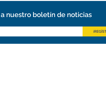
a nuestro boletín de noticias
¡REGÍS
Outreach
tos de ALMA
Recursos Descargables
a ALMA
Tours Virtuales
o
Contáctanos
de ALMA