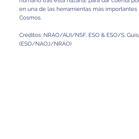
humano tras esta hazaña, para dar cuenta po
en una de las herramientas más importantes 
Cosmos.
Créditos: NRAO/AUI/NSF, ESO & ESO/S. Guis
(ESO/NAOJ/NRAO)