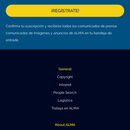
Educación y Divulgación
Programa
¡REGÍSTRATE!
Slack de conferencia
Confirma tu suscripción y recibirás todos los comunicados de prensa,
Información para expositores
comunicados de imágenes y anuncios de ALMA en tu bandeja de
entrada.
Grabaciones
Logística de carteles
Eventos
General
Personas
Copyright
Intranet
Expositores
Información de viaje / logística
People Search
Logística
SOC / LOC
Lugar y Alojamiento
Registro
Trabaja en ALMA
Asistentes
Transporte
Noticias
About ALMA
Dónde comer
Declaración de privacidad