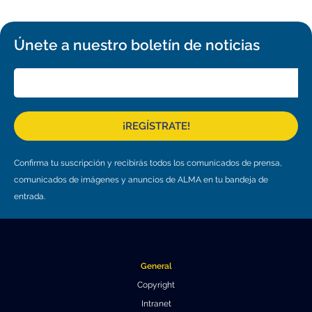
Educación y Divulgación
Programa
Slack de conferencia
Únete a nuestro boletín de noticias
Información para expositores
Grabaciones
¡REGÍSTRATE!
Logística de carteles
Eventos
Confirma tu suscripción y recibirás todos los comunicados de prensa,
comunicados de imágenes y anuncios de ALMA en tu bandeja de
Personas
entrada.
Expositores
Información de viaje / logística
SOC / LOC
Lugar y Alojamiento
Registro
General
Asistentes
Transporte
Noticias
Copyright
Dónde comer
Declaración de privacidad
Intranet