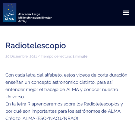
English
Español
Radiotelescopio
Sobre ALMA
20 Diciembre, 2021 / Tiempo de lectura:
1 minute
Descubrimientos
Noticias
Con cada letra del alfabeto, estos videos de corta duración
Orígenes
Anuncios
Extensión
enseñan un concepto astronómico distinto, para así
entender mejor el trabajo de ALMA y conocer nuestro
Cooperación global
Comunicados de Prensa
Descargas
Multimedia
Universo.
En la letra R aprenderemos sobre los Radiotelescopios y
Ubicación privilegiada
Blog Científico
Visitas
Galería de Imágenes
ALMA para
por qué son importantes para los astrónomos de ALMA.
Crédito: ALMA (ESO/NAOJ/NRAO)
Observando con ALMA
ALMA en la Prensa
Visitas Educacionales / Científicas / Instituciones
Solicitud de Charlas
Videos
Científicos
Cómo ve ALMA
ALMA en Chile
Contactos de Prensa
Visitas de Prensa
Glosario
Tours virtuales