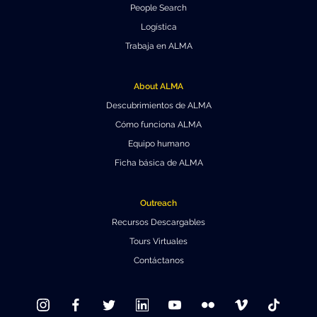
Educación y Divulgación
People Search
Programa
Logística
Slack de conferencia
Trabaja en ALMA
Información para expositores
About ALMA
Grabaciones
Descubrimientos de ALMA
Cómo funciona ALMA
Logística de carteles
Equipo humano
Eventos
Ficha básica de ALMA
Personas
Outreach
Expositores
Información de viaje / logística
Recursos Descargables
Tours Virtuales
SOC / LOC
Lugar y Alojamiento
Registro
Contáctanos
Asistentes
Transporte
Noticias
Dónde comer
Declaración de privacidad