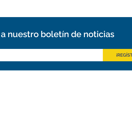
a nuestro boletín de noticias
¡REGÍS
Outreach
tos de ALMA
Recursos Descargables
a ALMA
Tours Virtuales
o
Contáctanos