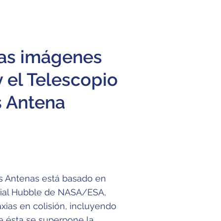
las imágenes
 el Telescopio
s Antena
las Antenas está basado en
cial Hubble de NASA/ESA,
xias en colisión, incluyendo
re ésta se superpone la