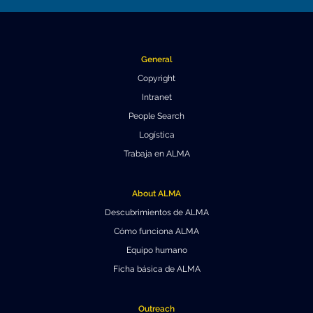
Educación y Divulgación
Programa
Slack de conferencia
General
Información para expositores
Copyright
Grabaciones
Intranet
People Search
Logística de carteles
Logística
Trabaja en ALMA
Eventos
Personas
About ALMA
Descubrimientos de ALMA
Expositores
Información de viaje / logística
Cómo funciona ALMA
SOC / LOC
Lugar y Alojamiento
Registro
Equipo humano
Ficha básica de ALMA
Asistentes
Transporte
Noticias
Dónde comer
Declaración de privacidad
Outreach