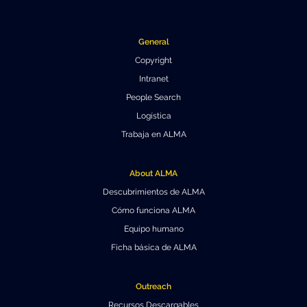
Educación y Divulgación
Programa
Slack de conferencia
General
Copyright
Información para expositores
Intranet
Grabaciones
People Search
Logística
Logística de carteles
Trabaja en ALMA
Eventos
About ALMA
Personas
Descubrimientos de ALMA
Expositores
Información de viaje / logística
Cómo funciona ALMA
Equipo humano
SOC / LOC
Lugar y Alojamiento
Registro
Ficha básica de ALMA
Asistentes
Transporte
Noticias
Outreach
Dónde comer
Declaración de privacidad
Recursos Descargables