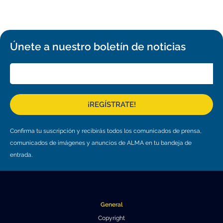
Educación y Divulgación
Programa
Slack de conferencia
Únete a nuestro boletín de noticias
Información para expositores
Grabaciones
Logística de carteles
¡REGÍSTRATE!
Eventos
Confirma tu suscripción y recibirás todos los comunicados de prensa,
Personas
comunicados de imágenes y anuncios de ALMA en tu bandeja de
Expositores
Información de viaje / logística
entrada.
SOC / LOC
Lugar y Alojamiento
Registro
Asistentes
Transporte
Noticias
General
Dónde comer
Declaración de privacidad
Copyright