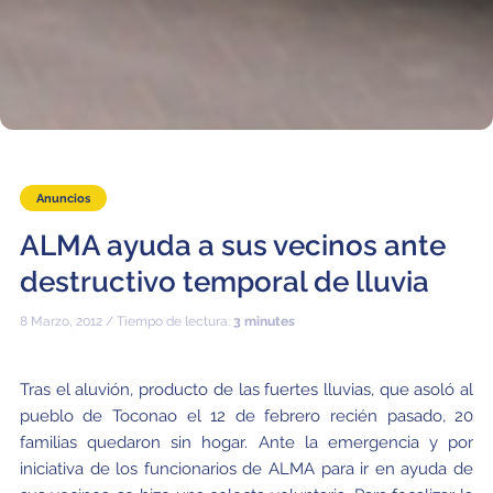
Educación y Divulgación
Programa
Slack de conferencia
Información para expositores
Grabaciones
Logística de carteles
Anuncios
ALMA ayuda a sus vecinos ante
Eventos
destructivo temporal de lluvia
Personas
8 Marzo, 2012 / Tiempo de lectura:
3 minutes
Expositores
Información de viaje / logística
SOC / LOC
Lugar y Alojamiento
Registro
Tras el aluvión, producto de las fuertes lluvias, que asoló al
pueblo de Toconao el 12 de febrero recién pasado, 20
Asistentes
Transporte
Noticias
familias quedaron sin hogar. Ante la emergencia y por
iniciativa de los funcionarios de ALMA para ir en ayuda de
Dónde comer
Declaración de privacidad