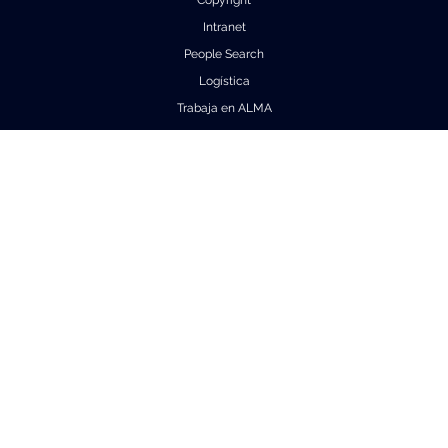
Copyright
Intranet
People Search
Logística
Trabaja en ALMA
About ALMA
Descubrimientos de ALMA
Cómo funciona ALMA
Equipo humano
Ficha básica de ALMA
Outreach
Recursos Descargables
Tours Virtuales
Contáctanos