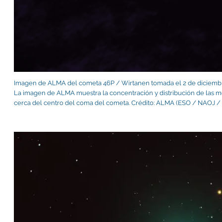
Imagen de ALMA del cometa 46P / Wirtanen tomada el 2 de diciembre
La imagen de ALMA muestra la concentración y distribución de las 
cerca del centro del coma del cometa. Crédito: ALMA (ESO / NAOJ /