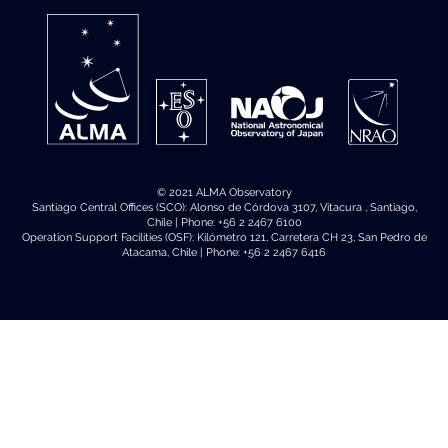
© 2021 ALMA Observatory
Santiago Central Offices (SCO): Alonso de Córdova 3107, Vitacura , Santiago,
Chile | Phone: +56 2 2467 6100
Operation Support Facilities (OSF): Kilómetro 121, Carretera CH 23, San Pedro de
Atacama, Chile | Phone: +56 2 2467 6416