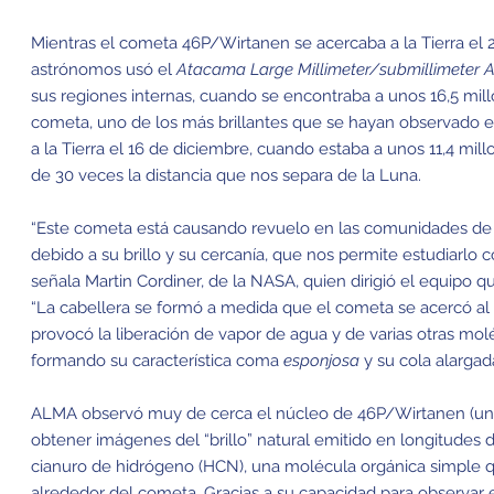
Mientras el cometa 46P/Wirtanen se acercaba a la Tierra el 
astrónomos usó el
Atacama Large Millimeter/submillimeter 
sus regiones internas, cuando se encontraba a unos 16,5 millo
cometa, uno de los más brillantes que se hayan observado 
a la Tierra el 16 de diciembre, cuando estaba a unos 11,4 mil
de 30 veces la distancia que nos separa de la Luna.
“Este cometa está causando revuelo en las comunidades de a
debido a su brillo y su cercanía, que nos permite estudiarlo c
señala Martin Cordiner, de la NASA, quien dirigió el equipo 
“La cabellera se formó a medida que el cometa se acercó al 
provocó la liberación de vapor de agua y de varias otras molé
formando su característica coma
esponjosa
y su cola alargada
ALMA observó muy de cerca el núcleo de 46P/Wirtanen (una “
obtener imágenes del “brillo” natural emitido en longitudes
cianuro de hidrógeno (HCN), una molécula orgánica simple 
alrededor del cometa. Gracias a su capacidad para observar 