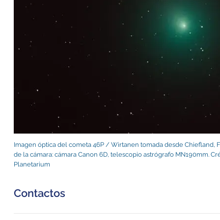
Imagen óptica del cometa 46P / Wirtanen tomada desde Chiefland, Flo
de la cámara: cámara Canon 6D, telescopio astrógrafo MN190mm. Cré
Planetarium
Contactos