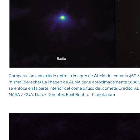
Comparación lado a lado entre la imagen de ALMA del cometa 46P / W
mismo (derecha). La imagen de ALMA tiene aproximadamente 1000 ve
se enfoca en la parte interior del coma difuso del cometa. Crédito: 
NASA / CUA; Derek Demeter, Emil Buehler Planetarium