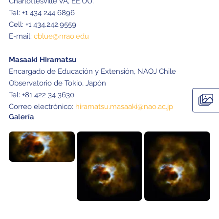
Charlottesville VA, EE.UU.
Tel: +1 434 244 6896
Cell: +1 434.242.9559
E-mail:
cblue@nrao.edu
Masaaki Hiramatsu
Encargado de Educación y Extensión, NAOJ Chile
Observatorio de Tokio, Japón
Tel: +81 422 34 3630
Correo electrónico:
hiramatsu.masaaki@nao.ac.jp
Galería