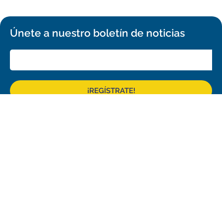
Únete a nuestro boletín de noticias
¡REGÍSTRATE!
Confirma tu suscripción y recibirás todos los comunicados de prensa,
comunicados de imágenes y anuncios de ALMA en tu bandeja de
entrada.
General
Copyright
Intranet