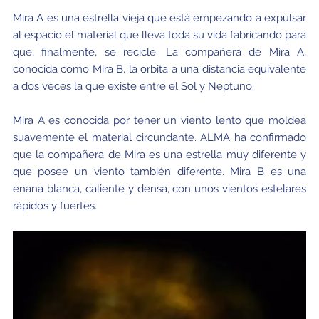
Mira A es una estrella vieja que está empezando a expulsar
al espacio el material que lleva toda su vida fabricando para
que, finalmente, se recicle. La compañera de Mira A,
conocida como Mira B, la orbita a una distancia equivalente
a dos veces la que existe entre el Sol y Neptuno.
Mira A es conocida por tener un viento lento que moldea
suavemente el material circundante. ALMA ha confirmado
que la compañera de Mira es una estrella muy diferente y
que posee un viento también diferente. Mira B es una
enana blanca, caliente y densa, con unos vientos estelares
rápidos y fuertes.