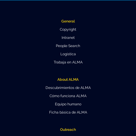
Educación y Divulgación
Programa
Slack de conferencia
General
Información para expositores
Copyright
Intranet
Grabaciones
People Search
Logística
Logística de carteles
Trabaja en ALMA
Eventos
About ALMA
Personas
Descubrimientos de ALMA
Expositores
Información de viaje / logística
Cómo funciona ALMA
Equipo humano
SOC / LOC
Lugar y Alojamiento
Registro
Ficha básica de ALMA
Asistentes
Transporte
Noticias
Outreach
Dónde comer
Declaración de privacidad