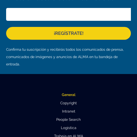
Educación y Divulgación
Programa
Slack de conferencia
Información para expositores
¡REGÍSTRATE!
Grabaciones
Confirma tu suscripción y recibirás todos los comunicados de prensa,
Logística de carteles
comunicados de imágenes y anuncios de ALMA en tu bandeja de
entrada.
Eventos
Personas
Expositores
Información de viaje / logística
General
Copyright
SOC / LOC
Lugar y Alojamiento
Registro
Intranet
Asistentes
Transporte
Noticias
People Search
Logística
Dónde comer
Declaración de privacidad
Trabaja en ALMA