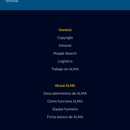
Educación y Divulgación
entrada.
Programa
Slack de conferencia
Información para expositores
General
Copyright
Grabaciones
Intranet
Logística de carteles
People Search
Logística
Eventos
Trabaja en ALMA
Personas
About ALMA
Expositores
Información de viaje / logística
Descubrimientos de ALMA
SOC / LOC
Lugar y Alojamiento
Registro
Cómo funciona ALMA
Equipo humano
Asistentes
Transporte
Noticias
Ficha básica de ALMA
Dónde comer
Declaración de privacidad