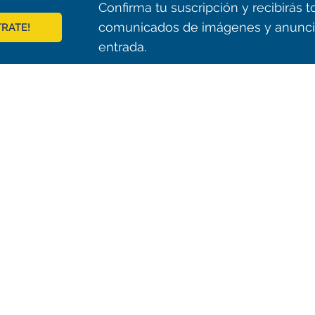
Confirma tu suscripción y recibirás
comunicados de imágenes y anunci
TRATE!
entrada.
© 2021 ALMA Observatory
órdova 3107, Vitacura , Santiago, Chile | Phone: +56 2 2467 6100
tera CH 23, San Pedro de Atacama, Chile | Phone: +56 2 2467 6416